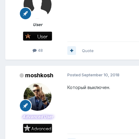
User
48
Quote
moshkosh
Posted
September 10, 2018
Который выключен.
Advanced User