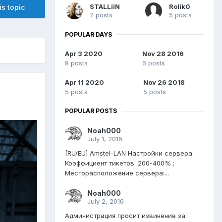
STALLiiN
Rolik0
is topic
7 posts
5 posts
POPULAR DAYS
Apr 3 2020
Nov 28 2016
8 posts
6 posts
Apr 11 2020
Nov 26 2018
5 posts
5 posts
POPULAR POSTS
Noah000
July 1, 2016
[RU/EU] Amstel-LAN Настройки сервера:
Коэффициент тикетов: 200-400% ;
Месторасположение сервера:...
Noah000
July 2, 2016
Администрация просит извинение за