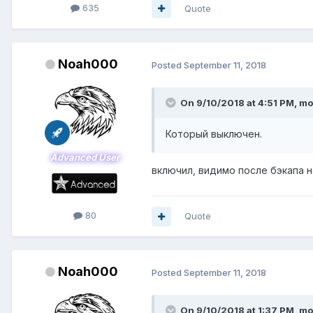
635
Quote
Noah000
Posted
September 11, 2018
On 9/10/2018 at 4:51 PM,
mo
Который выключен.
Advanced User
включил, видимо после бэкапа н
80
Quote
Noah000
Posted
September 11, 2018
On 9/10/2018 at 1:37 PM,
mo