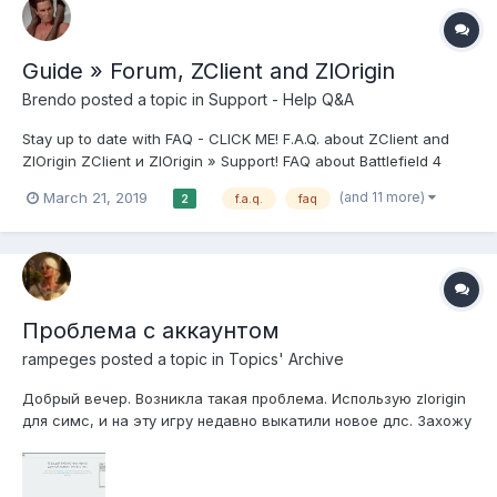
Guide » Forum, ZClient and ZlOrigin
Brendo
posted a topic in
Support - Help Q&A
Stay up to date with FAQ - CLICK ME! F.A.Q. about ZClient and
ZlOrigin ZClient и ZlOrigin » Support! FAQ about Battlefield 4
forum // Support section // Archive // FAQ about Battlefield 3
(and 11 more)
March 21, 2019
f.a.q.
faq
2
forum // Support section // Archive // FAQ about The Sims 4
forum...
Проблема с аккаунтом
rampeges
posted a topic in
Topics' Archive
Добрый вечер. Возникла такая проблема. Использую zlorigin
для симс, и на эту игру недавно выкатили новое длс. Захожу
в акк, чтобы скачать длс и обнаруживаю, что аккаунт
совершенно пустой, игр на нем нет и добавить в игру ничего
соответственно не получается,хоть и зашла как обычно