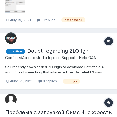
July 19, 2021
3 replies
deadspace3
Doubt regarding ZLOrigin
question
ConfusedAlien
posted a topic in
Support - Help Q&A
So I recently downloaded ZLOrigin to download Battlefield 4,
and I found something that interested me. Battlefield 3 was
shown there, and it was claiming that I had an update for the
June 21, 2021
3 replies
zlorigin
game. I decided to update the game, but after verifying the
game files, a message popped up and told me that Windows...
Проблема с загрузкой Симс 4, скорость