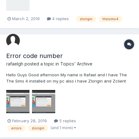
через клиент. Пару...
March 2, 2019
4 replies
zlorigin
thesims4
Error code number
rafaelgh
posted a topic in
Topics' Archive
Hello Guys Good afternoon My name is Rafael and I have The
The Sims 4 installed on my pc also I have Zlorigin and Zclient
installed too. I've been using zlorigin and zcliente since 2018 and
I've never had error with it. But recentely it has occurred an erro
with my Zlorigin...
February 28, 2019
5 replies
(and 1 more)
errors
zlorigin