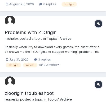
August 25, 2020
6 replies
zlorigin
Problems with ZLOrigin
michelex
posted a topic in
Topics' Archive
Basically when I try to download every games, the client after a
bit shows me the "ZLOrigin.exe stopped working" problem. This
problem comes also with the download speed drop. Somebody
July 31, 2020
3 replies
knows how to fix it?
(and 2 more)
zlorigin
zclient
zloorigin troubleshoot
reaper3x
posted a topic in
Topics' Archive