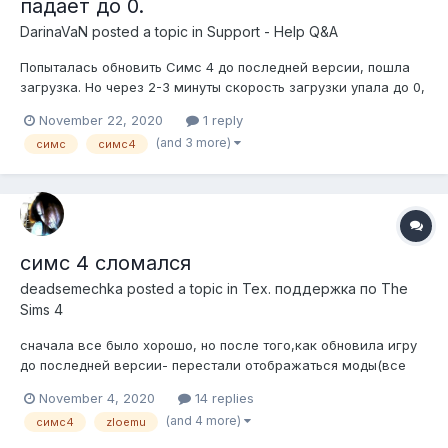
падает до 0.
DarinaVaN
posted a topic in
Support - Help Q&A
Попыталась обновить Симс 4 до последней версии, пошла
загрузка. Но через 2-3 минуты скорость загрузки упала до 0,
хотя такое невозможно, скорость отличная, с этим проблем
November 22, 2020
1 reply
никогда не было. Переустановила ZLOrigin, поставила режим
(and 3 more)
симс
симс4
безопасной загрузки, удалила Симс, хотела скачать заново,
думала, чт...
симс 4 сломался
deadsemechka
posted a topic in
Тех. поддержка по The
Sims 4
сначала все было хорошо, но после того,как обновила игру
до последней версии- перестали отображаться моды(все
неконфликтные,я даже удаляла всю папку модс,чтобы
November 4, 2020
14 replies
проверить), при запуске игры вылетала табличка с
(and 4 more)
симс4
zloemu
требованием разрешить моды. Я как обычно все
разрешала,перезапускала игру-тоже самое. Пото...