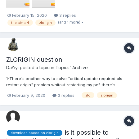
February 15, 2020
3 replies
(and 1 more)
the sims 4
zlorigin
ZLORIGIN question
DaYiyi
posted a topic in
Topics' Archive
1-There's another way to solve "critical update required pls
restart origin" problem whitout restarting my pc? there's
sometimes that it's doesn't work and i have to reboot by 2nd
February 9, 2020
3 replies
zlo
zlorigin
time 2-error196613:0/-196610:0: i use VPN and still happening lol,
do i have to connect to an specific country? or...
is it possible to
download speed on zlorigin