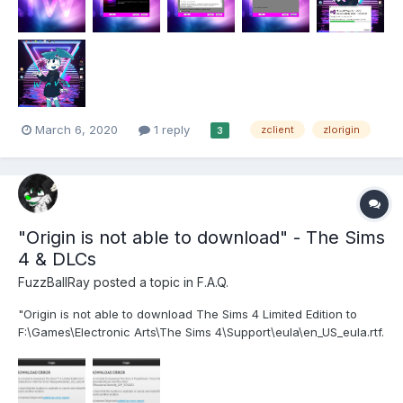
March 6, 2020
1 reply
zclient
zlorigin
3
"Origin is not able to download" - The Sims
4 & DLCs
FuzzBallRay
posted a topic in
F.A.Q.
"Origin is not able to download The Sims 4 Limited Edition to
F:\Games\Electronic Arts\The Sims 4\Support\eula\en_US_eula.rtf.
Please check that the location is avaible or cancel and restart
the download to another location." or DLCs are like: "Origin is
not able to down...