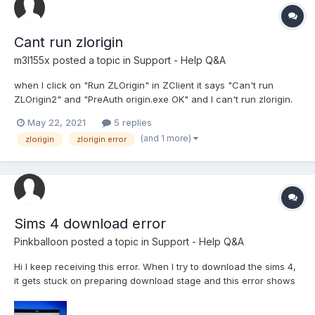
Cant run zlorigin
m3l155x
posted a topic in
Support - Help Q&A
when I click on "Run ZLOrigin" in ZClient it says "Can't run
ZLOrigin2" and "PreAuth origin.exe OK" and I can't run zlorigin.
How do I fix this?
May 22, 2021
5 replies
(and 1 more)
zlorigin
zlorigin error
Sims 4 download error
Pinkballoon
posted a topic in
Support - Help Q&A
Hi I keep receiving this error. When I try to download the sims 4,
it gets stuck on preparing download stage and this error shows
up after awhile.