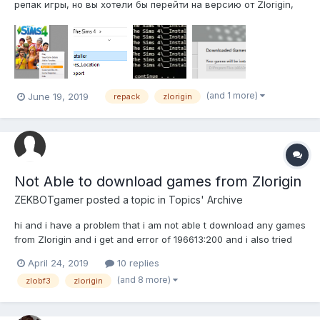
репак игры, но вы хотели бы перейти на версию от Zlorigin,
то это можно сделать несколькими способами. 1. И самый
простой, но напрямую зависит от игры. Некоторые репаки
сами правильно прописывают пути реестра. И всё, что В...
(and 1 more)
June 19, 2019
repack
zlorigin
Not Able to download games from Zlorigin
ZEKBOTgamer
posted a topic in
Topics' Archive
hi and i have a problem that i am not able t download any games
from Zlorigin and i get and error of 196613:200 and i also tried
the fix for the problem of 196613:0 but it did not work PLS HELP
April 24, 2019
10 replies
(and 8 more)
zlobf3
zlorigin