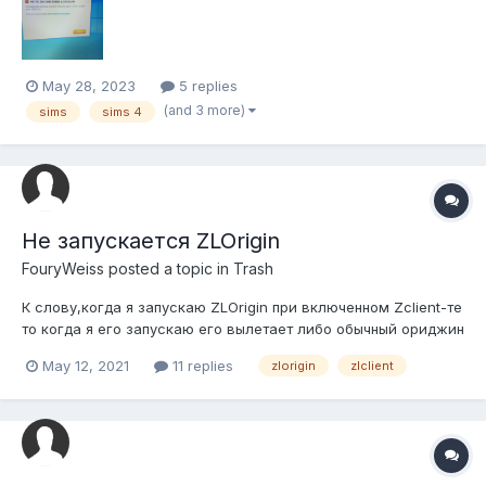
May 28, 2023
5 replies
(and 3 more)
sims
sims 4
Не запускается ZLOrigin
FouryWeiss
posted a topic in
Trash
К слову,когда я запускаю ZLOrigin при включенном Zсlient-те
то когда я его запускаю его вылетает либо обычный ориджин
с просьбой авторизации либо фатальная ошибка
May 12, 2021
11 replies
zlorigin
zlclient
ориджина(16 и 18 пунк в FAQ)при этом после последнего
обновления я нажал в клиенте "Запуск ZLOrigin" но в итоге я
просто оказывался в па...