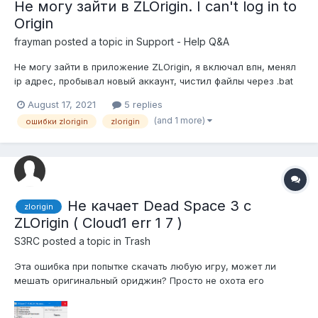
Не могу зайти в ZLOrigin. I can't log in to
Origin
frayman
posted a topic in
Support - Help Q&A
Не могу зайти в приложение ZLOrigin, я включал впн, менял
ip адрес, пробывал новый аккаунт, чистил файлы через .bat
выключал антивирус, чистил протокол сети, запускал от
August 17, 2021
5 replies
имени администратора, устанавливал directx, visual c++, но
(and 1 more)
ошибки zlorigin
zlorigin
у меня вылезет 2 ошибки: 1.Войдите в сеть чтобы первый раз
войти в акка...
Не качает Dead Space 3 c
zlorigin
ZLOrigin ( Cloud1 err 1 7 )
S3RC
posted a topic in
Trash
Эта ошибка при попытке скачать любую игру, может ли
мешать оригинальный ориджин? Просто не охота его
удалять, потом опять файлы проверять для бф. upd:
поправочка, ошибка 196613:0 пойду гуглить чо как