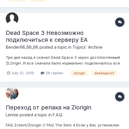
Dead Space 3 Невозможно
подключиться к серверу ЕА
Bender68_68_68
posted a topic in
Topics' Archive
Три дня назад я скачал Dead Space 3 через достопочтенный
ZLOrigin. И все сначала было нормально: подключалось все
куда надо. И вот уговорил друга поиграть в кооперативе.
July 21, 2019
28 replies
zlorigin
deadspace3
Скинул ему игру через флешку. Сегодня 21 июля как раз
собрались вместе, чтобы наконец нормально поиграть. Но
дед под спайсом встре...
Переход от репака на Zlorigin
Lennie
posted a topic in
F.A.Q.
FAQ Zclient/Zlorigin // FAQ The Sims 4 Если у Вас установлен