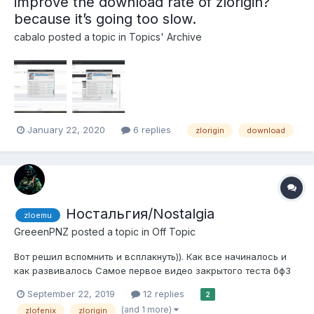
improve the download rate of zlorigin?
because it’s going too slow.
cabalo
posted a topic in
Topics' Archive
January 22, 2020
6 replies
zlorigin
download
Ностальгия/Nostalgia
zloemu
GreeenPNZ
posted a topic in
Off Topic
Вот решил вспомнить и всплакнуть)). Как все начиналось и
как развивалось Самое первое видео закрытого теста бф3
эмулятора. На который конечно же набежали клоуны из
September 22, 2019
12 replies
2
нексуса
(and 1 more)
zlofenix
zlorigin