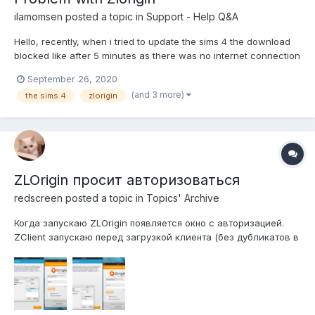
ilamomsen
posted a topic in
Support - Help Q&A
Hello, recently, when i tried to update the sims 4 the download
blocked like after 5 minutes as there was no internet connection
and then zlorigin bug and closes. I tried to unistall everything but
September 26, 2020
now i have the same problem and i can't install the sims 4. I
(and 3 more)
the sims 4
zlorigin
have windows 10 and dis...
ZLOrigin просит авторизоваться
redscreen
posted a topic in
Topics' Archive
Когда запускаю ZLOrigin появляется окно с авторизацией.
ZClient запускаю перед загрузкой клиента (без дубликатов в
диспетчере), кэш с помощью файла DelOriginCache чистил,
официального Originа на компьютере нет, как и антивируса
(стандартная защита windows 7 отключена), файрвол не
блокирует подключен...