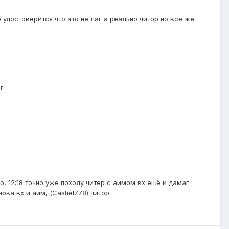
 удостоверится что это не лаг а реально читор но все же
r
о, 12:18 точно уже походу читер с аимом вх ещё и дамаг
ова вх и аим, (Castiel778) читор