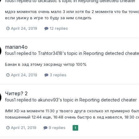
fous1
replied to
dicktastic
's topic in
Reporting detected cheater
мдээ моментов очень мало 3 или хотя бы 2 момента что бы точно
если увижу в игре то буду за ним следить
April 24, 2019
12 replies
marian4o
fous1
replied to
Trahtor3418
's topic in
Reporting detected cheate
Банан в зад этому засранцу читор 100%
April 24, 2019
3 replies
Читер? 2
fous1
replied to
akunov93
's topic in
Reporting detected cheater
IMM XD на моменте 11:30 у твоего друга сколько хп примерно был
повышенный 12:44 еще, 16:48 очень быстро в хед навелся, 18:30 сн
April 21, 2019
9 replies
1