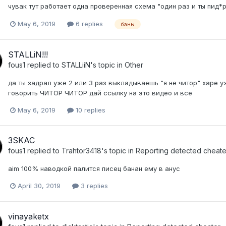
чувак тут работает одна проверенная схема "один раз и ты пид*
May 6, 2019
6 replies
баны
STALLiN!!!
fous1
replied to
STALLiiN
's topic in
Other
да ты задрал уже 2 или 3 раз выкладываешь "я не читор" харе у
говорить ЧИТОР ЧИТОР дай ссылку на это видео и все
May 6, 2019
10 replies
3SKAC
fous1
replied to
Trahtor3418
's topic in
Reporting detected cheate
aim 100% наводкой палится писец банан ему в анус
April 30, 2019
3 replies
vinayaketx