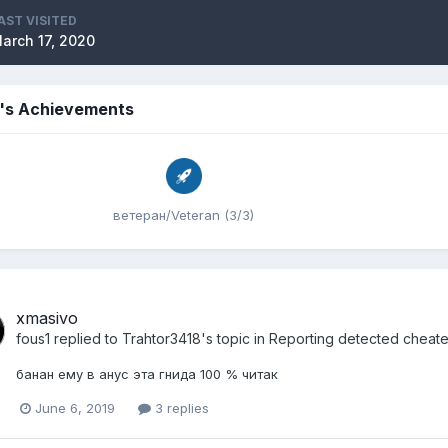
AST VISITED
arch 17, 2020
1's Achievements
ветеран/Veteran (3/3)
xmasivo
fous1
replied to
Trahtor3418
's topic in
Reporting detected cheate
банан ему в анус эта гнида 100 % читак
June 6, 2019
3 replies