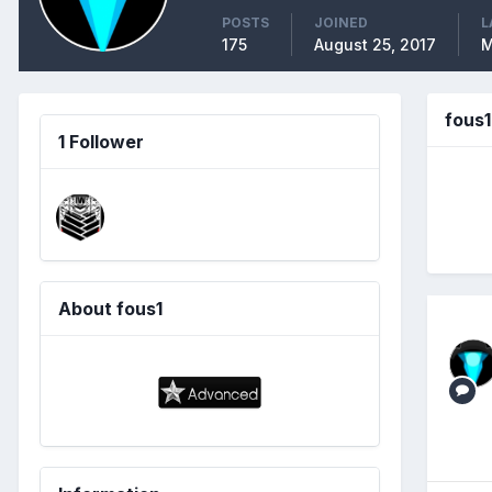
POSTS
JOINED
L
175
August 25, 2017
M
fous
1 Follower
About fous1