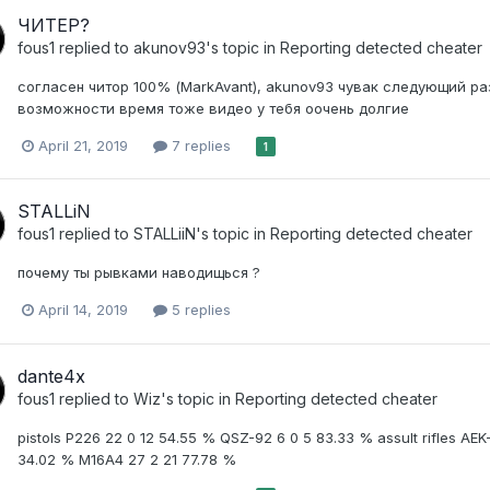
ЧИТЕР?
fous1
replied to
akunov93
's topic in
Reporting detected cheater
согласен читор 100% (MarkAvant), akunov93 чувак следующий ра
возможности время тоже видео у тебя оочень долгие
April 21, 2019
7 replies
1
STALLiN
fous1
replied to
STALLiiN
's topic in
Reporting detected cheater
почему ты рывками наводищься ?
April 14, 2019
5 replies
dante4x
fous1
replied to
Wiz
's topic in
Reporting detected cheater
pistols P226 22 0 12 54.55 % QSZ-92 6 0 5 83.33 % assult rifles AE
34.02 % M16A4 27 2 21 77.78 %