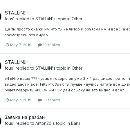
STALLiN!!!
fous1
replied to
STALLiiN
's topic in
Other
Да ты просто скажи им что ты не читор и объясни им и все )) а
посмотрели это видео
May 7, 2019
10 replies
STALLiN!!!
fous1
replied to
STALLiiN
's topic in
Other
тИ кИто ваше ??!! чувак я говорю он уже 3 - 4 раз видео про то
видео даст и все, FiR3IPru3paK ты лучше научись читать все до 
будет говорить ЧИТОР ЧИТОР дай ссылку на это видео и все"
May 7, 2019
10 replies
Заявка на разбан
fous1
replied to
Anton20
's topic in
Bans