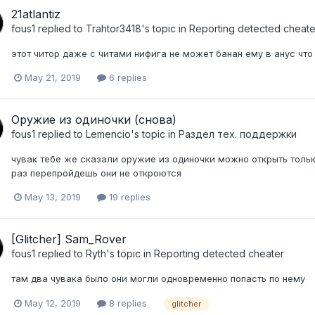
21atlantiz
fous1
replied to
Trahtor3418
's topic in
Reporting detected cheate
этот читор даже с читами нифига не может банан ему в анус что
May 21, 2019
6 replies
Оружие из одиночки (снова)
fous1
replied to
Lemencio
's topic in
Раздел тех. поддержки
чувак тебе же сказали оружие из одиночки можно открыть толь
раз перепройдешь они не откроются
May 13, 2019
19 replies
[Glitcher] Sam_Rover
fous1
replied to
Ryth
's topic in
Reporting detected cheater
там два чувака было они могли одновременно попасть по нему
May 12, 2019
8 replies
glitcher