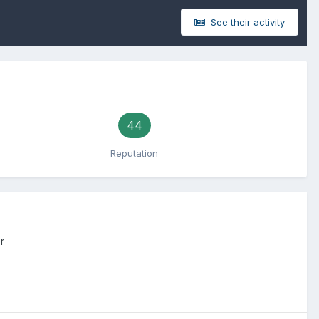
See their activity
44
Reputation
r