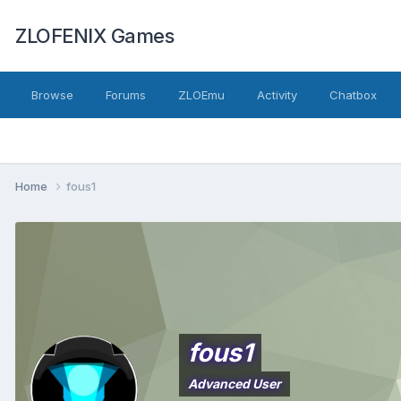
ZLOFENIX Games
Browse
Forums
ZLOEmu
Activity
Chatbox
Home
fous1
fous1
Advanced User