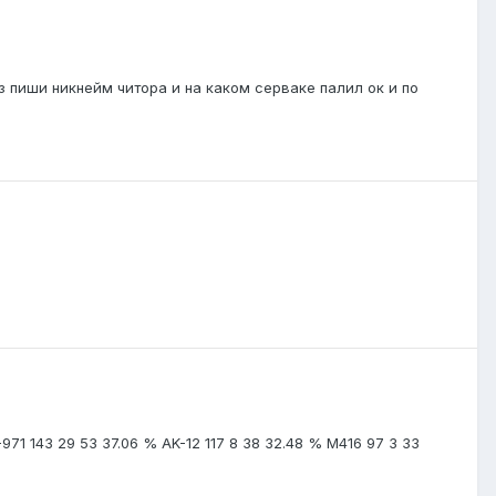
з пиши никнейм читора и на каком серваке палил ок и по
K-971 143 29 53 37.06 % AK-12 117 8 38 32.48 % M416 97 3 33