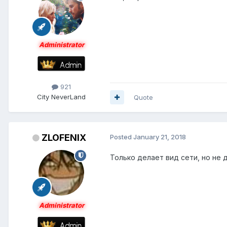
Administrator
921
City
NeverLand
Quote
ZLOFENIX
Posted
January 21, 2018
Только делает вид сети, но не д
Administrator