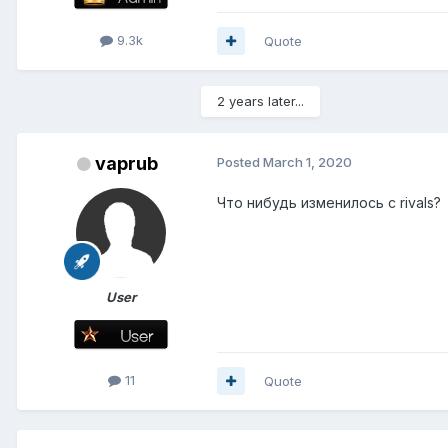
9.3k
Quote
2 years later...
vaprub
Posted
March 1, 2020
Что нибудь изменилось с rivals?
User
11
Quote