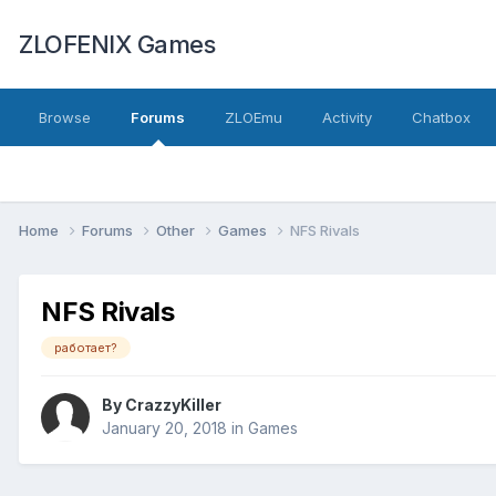
ZLOFENIX Games
Browse
Forums
ZLOEmu
Activity
Chatbox
Home
Forums
Other
Games
NFS Rivals
NFS Rivals
работает?
By
CrazzyKiller
January 20, 2018
in
Games