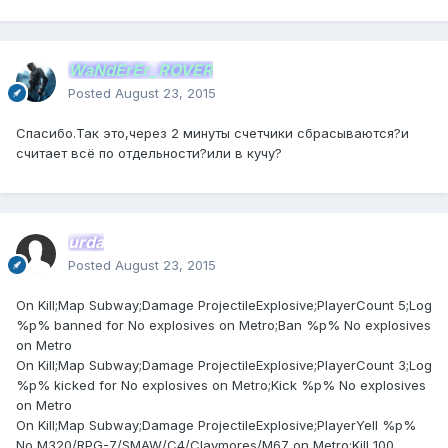
WaNdErEr_ROVER
Posted
August 23, 2015
Спасибо.Так это,через 2 минуты счетчики сбрасываются?и
считает всё по отдельности?или в кучу?
urda
Posted
August 23, 2015
On Kill;Map Subway;Damage ProjectileExplosive;PlayerCount 5;Log
%p% banned for No explosives on Metro;Ban %p% No explosives
on Metro
On Kill;Map Subway;Damage ProjectileExplosive;PlayerCount 3;Log
%p% kicked for No explosives on Metro;Kick %p% No explosives
on Metro
On Kill;Map Subway;Damage ProjectileExplosive;PlayerYell %p%
No M320/RPG-7/SMAW/C4/Claymores/M67 on Metro;Kill 100