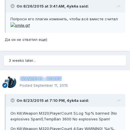
On 8/26/2015 at 3:41 AM, 4yk4a said:
Попроси его плагин изменить, чтобы всё вместе считал
Да он не ответил еще)
3 weeks later...
WaNdErEr_ROVER
Posted
September 11, 2015
On 8/23/2015 at 7:10 PM, 4yk4a said:
On Kill;Weapon M320;PlayerCount 5;Log %p% banned (No
explosives Spam!);TempBan 3600 No explosives Spam!
On Kill;Weapon M320;PlayerCount 4;Say WARNING! %p%,