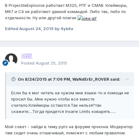
В ProjectileExplosive работает М320, РПГ и СМАВ. Клейморы,
M67 и С4 не работают данной командой. Либо так, либо по
отдельности. Ну или другой плагин
Edited
August 24, 2015
by 4yk4a
urda
Posted
August 25, 2015
On 8/24/2015 at 7:06 PM, WaNdErEr_ROVER said:
Если бы я мог читать на чужом мне языке-то и помощи не
просил бы...Мне нужно чтобы все вместе
считало.Клейморы остаются.Так нельзя?так
скажите....Тогда придется Insane Limits ковырять......
Мой совет - зайди в тему рулз на форуме прокона. Модератор
там сидит очень отзывчивый, поможет с любым правилом.