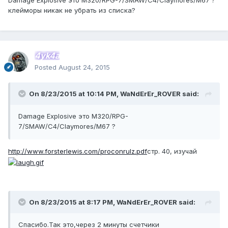
Damage Explosive это M320/RPG-7/SMAW/C4/Claymores/M67 ?
клейморы никак не убрать из списка?
4yk4a
Posted
August 24, 2015
On 8/23/2015 at 10:14 PM, WaNdErEr_ROVER said:
Damage Explosive это M320/RPG-
7/SMAW/C4/Claymores/M67 ?
http://www.forsterlewis.com/proconrulz.pdf
стр. 40, изучай
On 8/23/2015 at 8:17 PM, WaNdErEr_ROVER said:
Спасибо.Так это,через 2 минуты счетчики