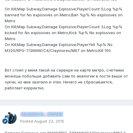
On Kill;Map Subway;Damage Explosive;PlayerCount 5;Log %p%
banned for No explosives on Metro;Ban %p% No explosives on
Metro
On Kill;Map Subway;Damage Explosive;PlayerCount 3;Log %p%
kicked for No explosives on Metro;Kick %p% No explosives on
Metro
On Kill;Map Subway;Damage Explosive;PlayerYell %p% No
M320/RPG-7/SMAW/C4/Claymores/M67 on Metro;Kill 100
Вот стоял у меня такой на сервере на карте метро, счетчики
можешь побольше добавить сам по аналогии в посте выше от
чукчи, но мне хватало и этих. Ничего не сбрасывается,
работает корректно.
WaNdErEr_ROVER
Posted
August 23, 2015