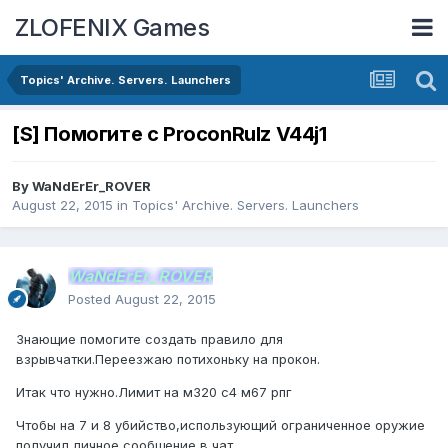
ZLOFENIX Games
Topics' Archive. Servers. Launchers
[S] Помогите с ProconRulz V44j1
By
WaNdErEr_ROVER
August 22, 2015
in
Topics' Archive. Servers. Launchers
WaNdErEr_ROVER
Posted
August 22, 2015
Знающие помогите создать правило для
взрывчатки.Переезжаю потихоньку на прокон.
Итак что нужно.Лимит на м320 с4 м67 рпг
Чтобы на 7 и 8 убийство,использующий ограниченное оружие
получил личное сообщение в чат.