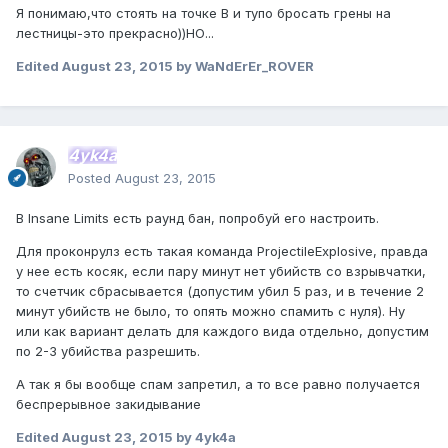
Я понимаю,что стоять на точке В и тупо бросать грены на
лестницы-это прекрасно))НО...
Edited
August 23, 2015
by WaNdErEr_ROVER
4yk4a
Posted
August 23, 2015
В Insane Limits есть раунд бан, попробуй его настроить.
Для проконрулз есть такая команда ProjectileExplosive, правда
у нее есть косяк, если пару минут нет убийств со взрывчатки,
то счетчик сбрасывается (допустим убил 5 раз, и в течение 2
минут убийств не было, то опять можно спамить с нуля). Ну
или как вариант делать для каждого вида отдельно, допустим
по 2-3 убийства разрешить.
А так я бы вообще спам запретил, а то все равно получается
беспрерывное закидывание
Edited
August 23, 2015
by 4yk4a