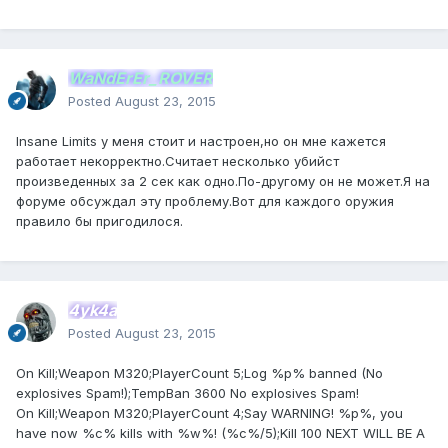
WaNdErEr_ROVER
Posted
August 23, 2015
Insane Limits у меня стоит и настроен,но он мне кажется
работает некорректно.Считает несколько убийст
произведенных за 2 сек как одно.По-другому он не может.Я на
форуме обсуждал эту проблему.Вот для каждого оружия
правило бы пригодилося.
4yk4a
Posted
August 23, 2015
On Kill;Weapon M320;PlayerCount 5;Log %p% banned (No
explosives Spam!);TempBan 3600 No explosives Spam!
On Kill;Weapon M320;PlayerCount 4;Say WARNING! %p%, you
have now %c% kills with %w%! (%c%/5);Kill 100 NEXT WILL BE A