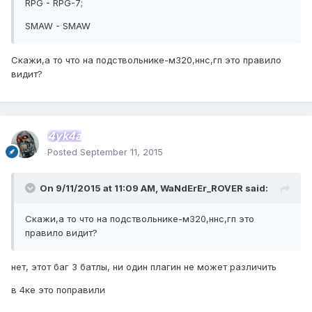
RPG - RPG-7;
SMAW - SMAW
Скажи,а то что на подствольнике-м320,ннс,гп это правило
видит?
4yk4a
Posted
September 11, 2015
On 9/11/2015 at 11:09 AM, WaNdErEr_ROVER said:
Скажи,а то что на подствольнике-м320,ннс,гп это
правило видит?
нет, этот баг 3 батлы, ни один плагин не может различить
в 4ке это поправили