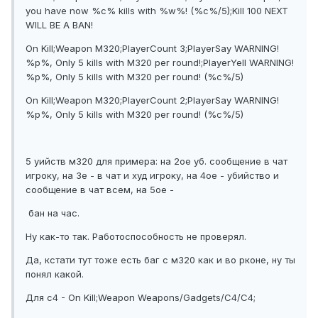
you have now %c% kills with %w%! (%c%/5);Kill 100 NEXT
WILL BE A BAN!
On Kill;Weapon M320;PlayerCount 3;PlayerSay WARNING!
%p%, Only 5 kills with M320 per round!;PlayerYell WARNING!
%p%, Only 5 kills with M320 per round! (%c%/5)
On Kill;Weapon M320;PlayerCount 2;PlayerSay WARNING!
%p%, Only 5 kills with M320 per round! (%c%/5)
5 уийств м320 для примера: на 2ое уб. сообщение в чат
игроку, на 3е - в чат и худ игроку, на 4ое - убийство и
сообщение в чат всем, на 5ое -
бан на час.
Ну как-то так. Работоспособность не проверял.
Да, кстати тут тоже есть баг с м320 как и во рконе, ну ты
понял какой.
Для c4 - On Kill;Weapon Weapons/Gadgets/C4/C4;