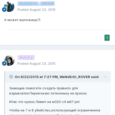
WaNdErEr_ROVER
Posted
August 23, 2015
А может выложишь?)
1
KO3bIPb
Posted
August 23, 2015
On 8/22/2015 at 7:27 PM, WaNdErEr_ROVER said:
Знающие помогите создать правило для
взрывчатки.Переезжаю потихоньку на прокон.
Итак что нужно.Лимит на м320 с4 м67 рпг
Чтобы на 7 и 8 убийство,использующий ограниченное