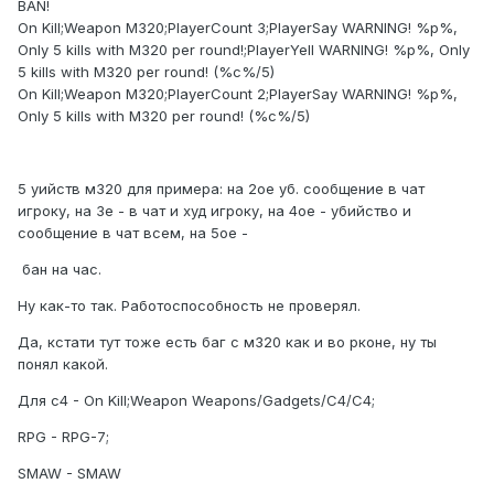
BAN!
On Kill;Weapon M320;PlayerCount 3;PlayerSay WARNING! %p%,
Only 5 kills with M320 per round!;PlayerYell WARNING! %p%, Only
5 kills with M320 per round! (%c%/5)
On Kill;Weapon M320;PlayerCount 2;PlayerSay WARNING! %p%,
Only 5 kills with M320 per round! (%c%/5)
5 уийств м320 для примера: на 2ое уб. сообщение в чат
игроку, на 3е - в чат и худ игроку, на 4ое - убийство и
сообщение в чат всем, на 5ое -
бан на час.
Ну как-то так. Работоспособность не проверял.
Да, кстати тут тоже есть баг с м320 как и во рконе, ну ты
понял какой.
Для c4 - On Kill;Weapon Weapons/Gadgets/C4/C4;
RPG - RPG-7;
SMAW - SMAW