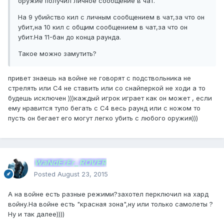
оружие получил личное сообщение в чат.
На 9 убийство кил с личным сообщением в чат,за что он
убит,на 10 кил с общим сообщением в чат,за что он
убит.На 11-бан до конца раунда.
Такое можно замутить?
привет знаешь на войне не говорят с подствольника не
стрелять или С4 не ставить или со снайперкой не ходи а то
будешь исключен )))каждый игрок играет как он может , если
ему нравится тупо бегать с С4 весь раунд или с ножом то
пусть он бегает его могут легко убить с любого оружия)))
WaNdErEr_ROVER
Posted
August 23, 2015
А на войне есть разные режими?захотел перключил на хард
войну.На войне есть "красная зона",ну или только самолеты ?
Ну и так далее))))