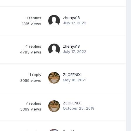
zhenya18
0
replies
July 17, 2022
1815
views
4
replies
zhenya18
July 17, 2022
4793
views
1
reply
ZLOFENIX
May 16, 2021
3059
views
ZLOFENIX
7
replies
October 25, 2019
3369
views