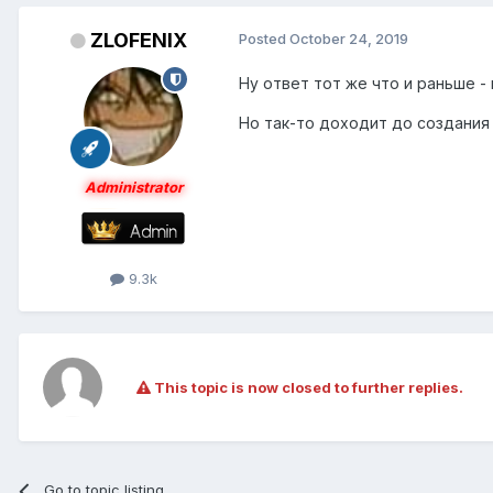
ZLOFENIX
Posted
October 24, 2019
Ну ответ тот же что и раньше - 
Но так-то доходит до создания 
Administrator
9.3k
This topic is now closed to further replies.
Go to topic listing