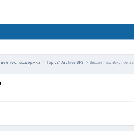
здел тех. поддержки
Topics' Archive.BF3
Выдает ошибку при з
P