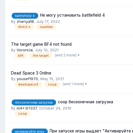
Не могу установить battlefield 4
battlefield 4
By
zhenya18
,
July 17, 2022
direct x
ошибка
The target game BF4 not found.
By
VoronUa
,
July 10, 2021
(and 2 more)
bf4
the target
Dead Space 3 Online
By
yousef1970
,
May 15, 2021
(and 1 more)
deadspace3
coop
coop бесконечная загрузка
бесконечная загрузка
By
m4x3r1337
,
October 24, 2019
coop
При запуске игры выдаёт "Активируйте иг
активируйте игру