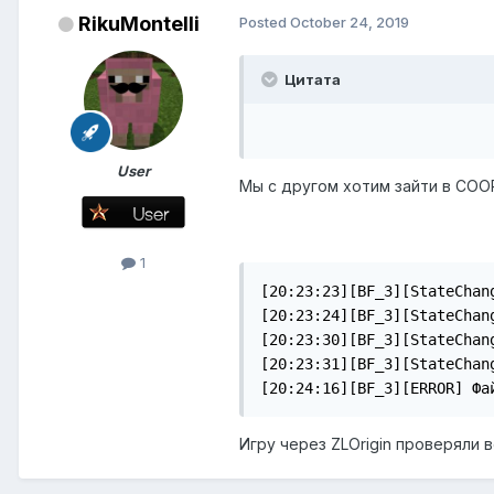
RikuMontelli
Posted
October 24, 2019
Цитата
User
Мы с другом хотим зайти в COOP
1
[20:23:23][BF_3][StateChan
[20:23:24][BF_3][StateChan
[20:23:30][BF_3][StateChan
[20:23:31][BF_3][StateChan
[20:24:16][BF_3][ERROR] Фа
Игру через ZLOrigin проверяли 