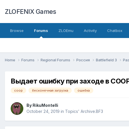
ZLOFENIX Games
Browse
Forums
ZLOEmu
Activity
Chatbox
Home
Forums
Regional Forums
Россия
Battlefield 3
Ра
Выдает ошибку при заходе в COO
coop
бесконечная загрузка
ошибка
By
RikuMontelli
October 24, 2019
in
Topics' Archive.BF3