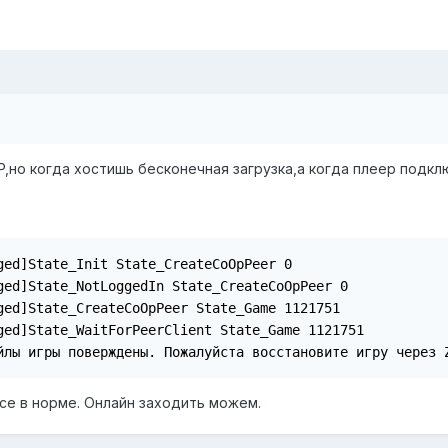
,но когда хостишь бесконечная загрузка,а когда плеер подкл
ged]State_Init State_CreateCoOpPeer 0

ged]State_NotLoggedIn State_CreateCoOpPeer 0

ged]State_CreateCoOpPeer State_Game 1121751

ged]State_WaitForPeerClient State_Game 1121751

йлы игры поверждены. Пожалуйста восстановите игру через 
все в норме. Онлайн заходить можем.