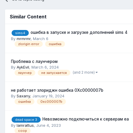
Similar Content
ошибка в запуске и загрузке дополнений sims 4
sims4
By
mrmrmr
,
March 6
zlorigin error
ошибка
Проблема с лаунчером
By
AykEvil
,
March 6, 2024
(and 2 more)
лаунчер
не запускается
не работает злориджн ошибка 0Xc0000007b
By
Saxany
,
January 19, 2024
ошибка
0xc000007b
Невозможно подключиться к серверам ea
dead space 3
By
Iamrattus
,
June 4, 2023
coop