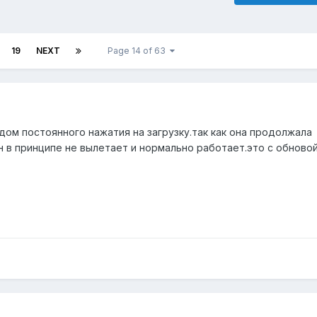
19
NEXT
Page 14 of 63
дом постоянного нажатия на загрузку.так как она продолжала
н в принципе не вылетает и нормально работает.это с обновой