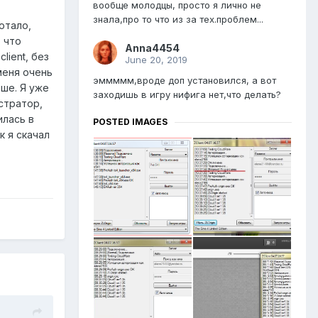
вообще молодцы, просто я лично не
знала,про то что из за тех.проблем...
ботало,
 что
Anna4454
lient, без
June 20, 2019
меня очень
эммммм,вроде доп установился, а вот
ьше. Я уже
заходишь в игру нифига нет,что делать?
стратор,
илась в
POSTED IMAGES
к я скачал