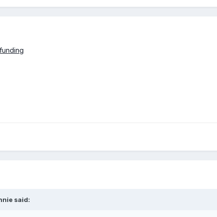
dfunding
nnie
said: