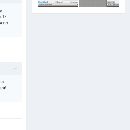
ь
е 17
я по
ла
вой