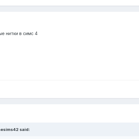
е нитки в симс 4
hesims42
said: