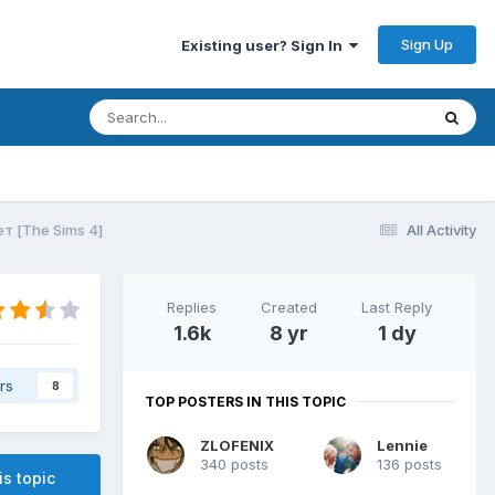
Sign Up
Existing user? Sign In
т [The Sims 4]
All Activity
Replies
Created
Last Reply
1.6k
8 yr
1 dy
rs
8
TOP POSTERS IN THIS TOPIC
ZLOFENIX
Lennie
340 posts
136 posts
is topic