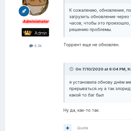
К сожалению, обновление, по
загрузить обновление через т
Administrator
часов, чтобы это произошло, 
решению проблемы.
Торрент еще не обновлен.
9.3k
On 7/10/2020 at 6:04 PM,
K
я установила обнову днём ме
прерываться..ну а так злори
какой то баг был
Ну да, как-то так.
Quote