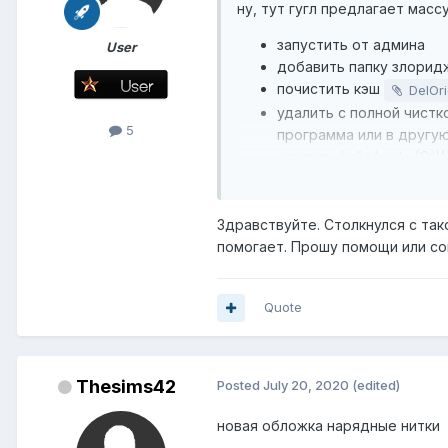
ну, тут гугл предлагает масс
запустить от админа
User
добавить папку злоридж
почистить кэш
DelOr
удалить с полной чистк
5
программа или в другую
удалить файл hosts (C:\
проверить и вернуть
)
попробовать запустить
откатить систему "ког
Здравствуйте. Столкнулся с та
в свойствах злориджина
помогает. Прошу помощи или со
в свойствах выбрать р
Quote
Thesims42
Posted
July 20, 2020
(edited)
новая обложка нарядные нитки