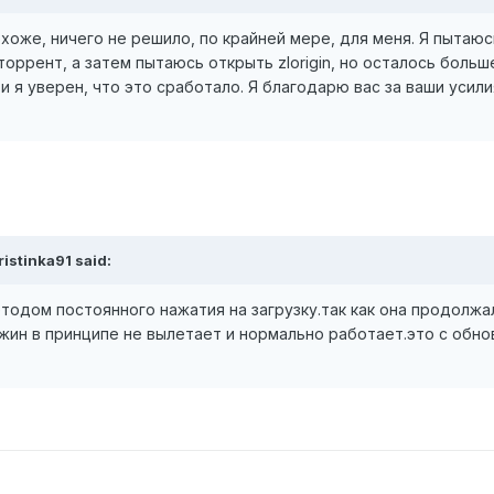
хоже, ничего не решило, по крайней мере, для меня. Я пытаюс
оррент, а затем пытаюсь открыть zlorigin, но осталось больш
и я уверен, что это сработало. Я благодарю вас за ваши усили
ristinka91
said:
тодом постоянного нажатия на загрузку.так как она продолжа
джин в принципе не вылетает и нормально работает.это с обно