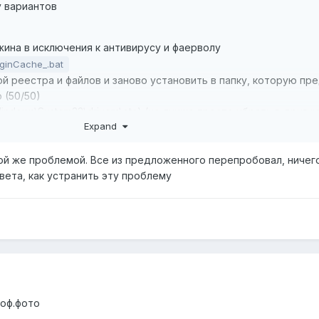
у вариантов
ина в исключения к антивирусу и фаерволу
iginCache_.bat
ой реестра и файлов и заново установить в папку, которую пр
 (50/50)
Windows\System32\drivers\etc) (но лучше просто убрать в другую
Expand
 в
чистой загрузке
да работало"
кой же проблемой. Все из предложенного перепробовал, ничег
 -> безопасность->изменить (полный доступ)
вета, как устранить эту проблему
ежим совместимости с вин
 оф.фото