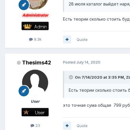
28 июля каталог выйдет наря
Administrator
Есть теории сколько стоить буд
9.3k
Quote
Thesims42
Posted
July 14, 2020
On 7/14/2020 at 3:35 PM,
Z
Есть теории сколько стоить 
User
это точная сума общая 799 руб
23
Quote