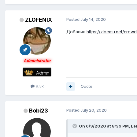
ZLOFENIX
Posted
July 14, 2020
Добавил
https://zloemu.net/crow
Administrator
9.3k
Quote
Bobi23
Posted
July 20, 2020
On 6/9/2020 at 8:39 PM,
Le