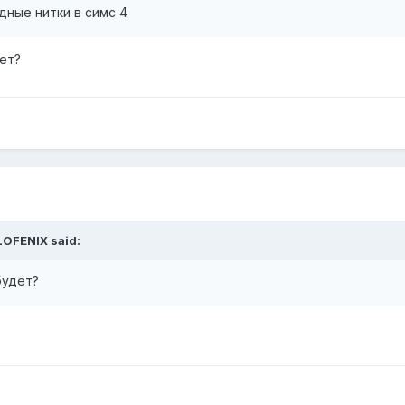
дные нитки в симс 4
ет?
LOFENIX
said:
будет?