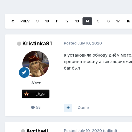
PREV
9
10
11
12
13
14
15
16
17
18
Kristinka91
Posted
July 10, 2020
я установила обнову днём мето
прерываться..ну а так злориджи
баг был
User
59
Quote
Ayrthwil
Posted
July 10, 2020
(edited)