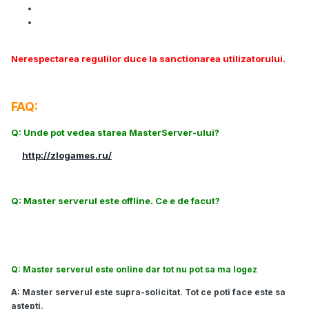
Nu folositi alta limba in afara de Engleza si Rusa in chat!
Nu folositi alta limba decat Romana in sectiunea din
romania.
Nerespectarea regulilor duce la sanctionarea utilizatorului.
FAQ:
Q: Unde pot vedea starea MasterServer-ului?
A:
http://zlogames.ru/
<-- pe partea dreapta.
Q: Master serverul este offline. Ce e de facut?
A: Nimic. Asteapta sa fie repornit.
Q: Master serverul este online dar tot nu pot sa ma logez
A: Master serverul este supra-solicitat. Tot ce poti face este sa
astepti.