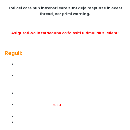
Toti cei care pun intrebari care sunt deja raspunse in acest
thread, vor primi warning.
Asigurati-va in totdeauna ca folositi ultimul dll si client!
Reguli:
Nu deschideti topicuri noi atunci cand master serverul este
offline.
Nu postati atunci cand sunteti banat de pe un
server.Trimiteti un pm detinatorului serverului, sau
contactati-l pe site-ul serverului.
Nu faceti topicuri noi atunci cand exista deja alte topicuri
cu aceeasi problema.
Nu folositi culoarea
rosu
sau fonturi foarte mari. Doar staff-
ul are voie sa le foloseasca.
Nu va certati si nu nu insultati administratorii/moderatorii
Nu puneti intrebari despre BF4, decat daca sunteti cracker
profesionist si doriti sa ajutati la dezvoltarea acestuia.