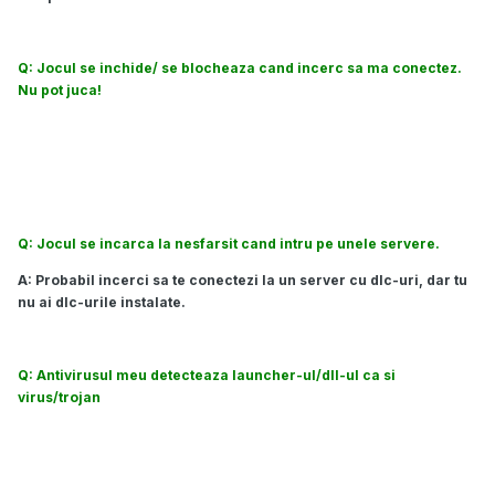
Q: Jocul se inchide/ se blocheaza cand incerc sa ma conectez.
Nu pot juca!
A: Acest lucru se poate intampla atunci cand incerci sa te
conectezi la un server cu ping mare. Incearca sa te conectezi la
un server cu ping mai mic.
Q: Jocul se incarca la nesfarsit cand intru pe unele servere.
A: Probabil incerci sa te conectezi la un server cu dlc-uri, dar tu
nu ai dlc-urile instalate.
Q: Antivirusul meu detecteaza launcher-ul/dll-ul ca si
virus/trojan
A: Acesta este un fals-pozitiv. Daca nu ai incredere in noi, fa-ti
propriul emulator.