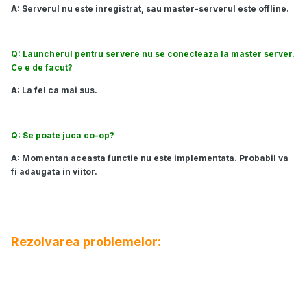
A: Serverul nu este inregistrat, sau master-serverul este offline.
Q: Launcherul pentru servere nu se conecteaza la master server.
Ce e de facut?
A: La fel ca mai sus.
Q: Se poate juca co-op?
A: Momentan aceasta functie nu este implementata. Probabil va
fi adaugata in viitor.
Rezolvarea problemelor:
Majoritatea erorilor, uneori chiar si cele de mai jos, pot fi
rezolvate prin inchiderea completa si repornirea launcherul-ui.