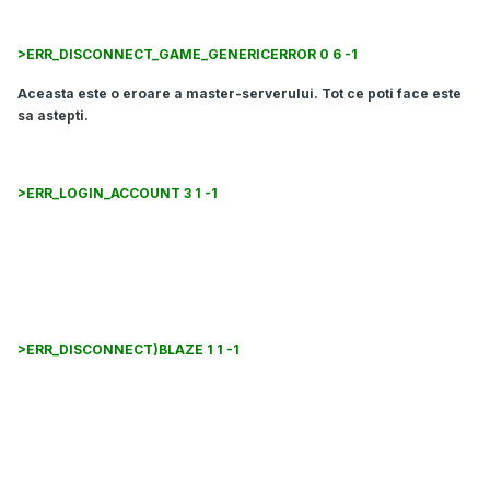
>ERR_DISCONNECT_GAME_GENERICERROR 0 6 -1
Aceasta este o eroare a master-serverului. Tot ce poti face este
sa astepti.
>ERR_LOGIN_ACCOUNT 3 1 -1
Aceasta eroare se refera la caracterele din detaliile de
inregistrare ale contului tau. Citeste :
>ERR_DISCONNECT)BLAZE 1 1 -1
Incearca sa te conectezi la un server cu mai putini jucatori / cu
ping mai mic.