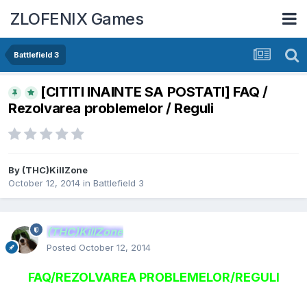
ZLOFENIX Games
Battlefield 3
[CITITI INAINTE SA POSTATI] FAQ /
Rezolvarea problemelor / Reguli
By
(THC)KillZone
October 12, 2014
in
Battlefield 3
(THC)KillZone
Posted
October 12, 2014
FAQ/REZOLVAREA PROBLEMELOR/REGULI