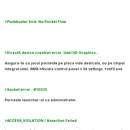
Porneste launcher-ul ca si administrator.
>Punkbuster kick: No Packet Flow
Instaleaza sau updateaza Punkbuster.
>DirectX device creation error: Intel HD Graphics...
Asigura-te ca jocul porneste pe placa vide dedicata, nu pe chipul
integrat intel. RMB->Nvidia control panel-> 3d settings ->zbf3.exe
>Socket error - #10013
Porneste launcher-ul ca administrator.
>ACCESS_VIOLATION / Assertion Failed