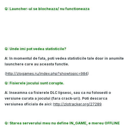
Q: Launcher-ul se blocheaza/ nu functioneaza
A: Adauga o exceptie in antivirus pentru executabilul
launcherului, pentru launcher.dll si pentru zbf3.exe. Porneste
launcherul ca administrator.
Q: Unde imi pot vedea statisticile?
A: In momentul de fata, poti vedea statisticile tale doar in anumite
launchere care au aceasta functie.
(
http://zlogames.ru/index.php?showtopic=984
)
Q: Fisierele jocului sunt corupte.
A: Inseamna ca fisierele DLC lipsesc, sau ca nu folosesti o
versiune curata a jocului (fara crack-uri). Poti descarca
http://zlotracker.org/27289
versiunea oficiala de aici:
Q: Starea serverului meu nu define IN_GAME, e mereu OFFLINE