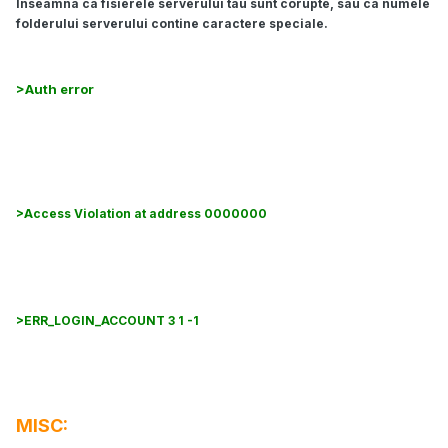
Inseamna ca fisierele serverului tau sunt corupte, sau ca numele
folderului serverului contine caractere speciale.
>Auth error
Foloseste emailul si parola corecta. Asigura-te ca mailul si
parola nu foloseste caractere speciale, cum ar fi ~?{[\^ etc.
>Access Violation at address 0000000
Updateaza launcher-ul.
>ERR_LOGIN_ACCOUNT 3 1 -1
Global ban. Crearea unui nou cont nu are nici un efect.
MISC: