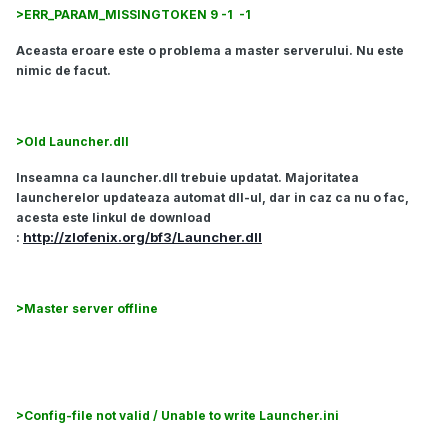
>ERR_PARAM_MISSINGTOKEN 9 -1 -1
Aceasta eroare este o problema a master serverului. Nu este
nimic de facut.
>Old Launcher.dll
Inseamna ca launcher.dll trebuie updatat. Majoritatea
launcherelor updateaza automat dll-ul, dar in caz ca nu o fac,
acesta este linkul de download
http://zlofenix.org/bf3/Launcher.dll
:
>Master server offline
Inseamna ca master-serverul este offline sau supra solicitat.
>Config-file not valid / Unable to write Launcher.ini