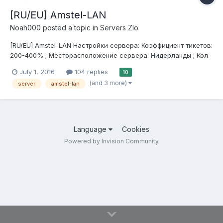
[RU/EU] Amstel-LAN
Noah000
posted a topic in
Servers Zlo
[RU/EU] Amstel-LAN Настройки сервера: Коэффициент тикетов:
200-400% ; Месторасположение сервера: Нидерланды ; Кол-
во слотов: 64 ; Предустановка: Custom ; Режимы: большой
July 1, 2016
104 replies
10
захват, захват в нападении ; Античит : отсутствует(PB
(and 3 more)
server
amstel-lan
выключен) ; Плагины прокон...
Language
Cookies
Powered by Invision Community