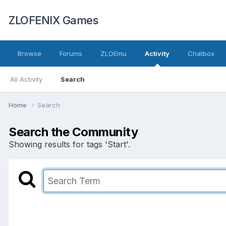
ZLOFENIX Games
Browse
Forums
ZLOEmu
Activity
Chatbox
All Activity
Search
Home
Search
Search the Community
Showing results for tags 'Start'.