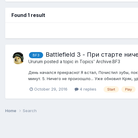
Found 1 result
Battlefield 3 - При старте ни
BF3
Ururum
posted a topic in
Topics' Archive.BF3
День начался прекрасно! Я встал, Почистил зубы, поку
минут. 5. Ничего не произошло... Уже обновил Кряк, у
October 29, 2016
4 replies
Start
Play
Home
Search