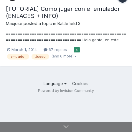
[TUTORIAL] Como jugar con el emulador
(ENLACES + INFO)
Maxjose
posted a topic in
Battlefield 3
===================================================
================================ Hola gente, en este
post les enseño como jugar Battlefield 3 con el emulador.
March 1, 2014
67 replies
4
===================================================
(and 6 more)
emulador
Juego
================================ ¿Que necesitas?...
Language
Cookies
Powered by Invision Community