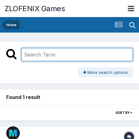
ZLOFENIX Games
Home
More search options
Found 1 result
SORT BY