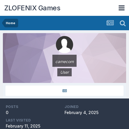
ZLOFENIX Games
Home
camecom
User
POSTS
JOINED
0
February 4, 2025
LAST VISITED
February 11, 2025