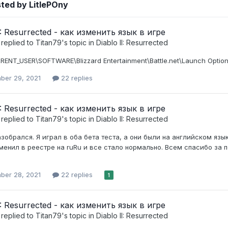
ted by LitlePOny
I: Resurrected - как изменить язык в игре
replied to
Titan79
's topic in
Diablo II: Resurrected
ENT_USER\SOFTWARE\Blizzard Entertainment\Battle.net\Launch Options
ber 29, 2021
22 replies
I: Resurrected - как изменить язык в игре
replied to
Titan79
's topic in
Diablo II: Resurrected
зобрался. Я играл в оба бета теста, а они были на английском язы
менил в реестре на ruRu и все стало нормально. Всем спасибо за 
ber 28, 2021
22 replies
1
I: Resurrected - как изменить язык в игре
replied to
Titan79
's topic in
Diablo II: Resurrected