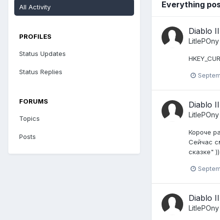
Everything pos
All Activity
Diablo I
PROFILES
LitlePOny
Status Updates
HKEY_CURR
Status Replies
Septem
FORUMS
Diablo I
LitlePOny
Topics
Короче ра
Posts
Сейчас с
сказке" ))
Septem
Diablo I
LitlePOny