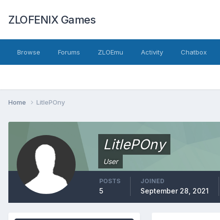
ZLOFENIX Games
Browse
Forums
ZLOEmu
Activity
Chatbox
Home
LitlePOny
LitlePOny
User
POSTS
JOINED
5
September 28, 2021