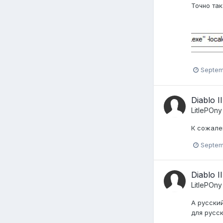
Точно та
Septem
Diablo I
LitlePOny
К сожален
Septem
Diablo I
LitlePOny
А русский
для русс