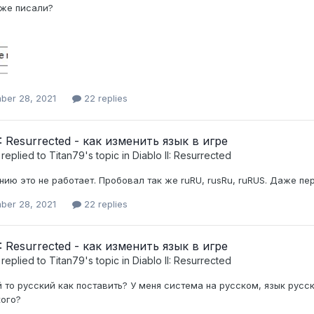
кже писали?
ber 28, 2021
22 replies
I: Resurrected - как изменить язык в игре
replied to
Titan79
's topic in
Diablo II: Resurrected
ию это не работает. Пробовал так же ruRU, rusRu, ruRUS. Даже пер
ber 28, 2021
22 replies
I: Resurrected - как изменить язык в игре
replied to
Titan79
's topic in
Diablo II: Resurrected
 то русский как поставить? У меня система на русском, язык русск
кого?