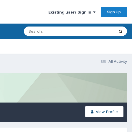
Sign Up
Existing user? Sign In
All Activity
View Profile