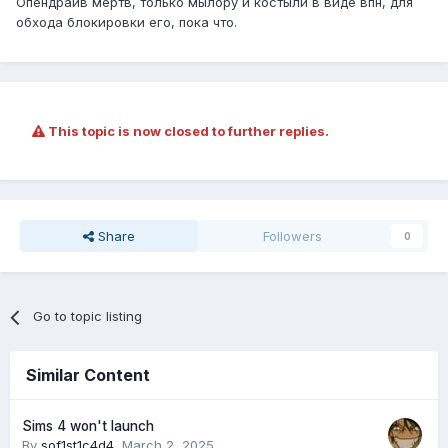
Опендрайв мертв, только мылору и костыли в виде впн, для
обхода блокировки его, пока что.
This topic is now closed to further replies.
Share
Followers
0
Go to topic listing
Similar Content
Sims 4 won't launch
By
sof1st1c4d4
,
March 2, 2025