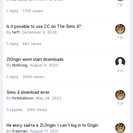
1
reply
1755
views
Is it possible to use CC on The Sims 4?
By
twf1
,
December 6, 2024
1
reply
897
views
ZlOrigin wont start downloads
By
Nottivag
,
August 9, 2023
1
reply
2045
views
Sims 4 download error
By
Pinkballoon
,
May 28, 2023
5
replies
2165
views
Не могу зайти в ZLOrigin. I can't log in to Origin
By
frayman
,
August 17, 2021