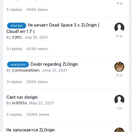
5
replies
4560
views
Не качает Dead Space 3 c ZLOrigin (
zlorigin
Cloud1 err 1 7 )
By
S3RC
,
July 19, 2021
3
replies
4039
views
Doubt regarding ZLOrigin
question
By
ConfusedAlien
,
June 21, 2021
3
replies
2500
views
Cant run zlorigin
By
m3l155x
,
May 22, 2021
5
replies
13366
views
Не запускается ZLOrigin