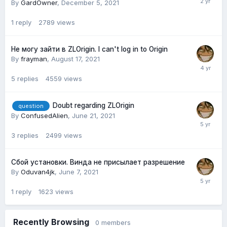
By
GardOwner
,
December 5, 2021
1
reply
2789
views
Не могу зайти в ZLOrigin. I can't log in to Origin
By
frayman
,
August 17, 2021
5
replies
4559
views
Doubt regarding ZLOrigin
question
By
ConfusedAlien
,
June 21, 2021
3
replies
2499
views
Сбой установки. Винда не присылает разрешение
By
Oduvan4jk
,
June 7, 2021
1
reply
1623
views
Recently Browsing
0 members