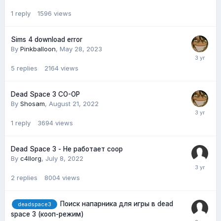
1
reply
1596
views
Sims 4 download error
By
Pinkballoon
,
May 28, 2023
5
replies
2164
views
Dead Space 3 CO-OP
By
Shosam
,
August 21, 2022
1
reply
3694
views
Dead Space 3 - Не работает coop
By
c4llorg
,
July 8, 2022
2
replies
8004
views
Поиск напарника для игры в dead
deadspace3
space 3 (кооп-режим)