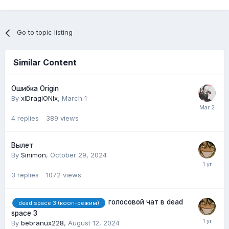
Go to topic listing
Similar Content
Ошибка Origin
By
xlDraglONlx
,
March 1
4
replies
389
views
Вылет
By
Sinimon
,
October 29, 2024
3
replies
1072
views
голосовой чат в dead
dead space 3 (кооп-режим)
space 3
By
bebranux228
,
August 12, 2024