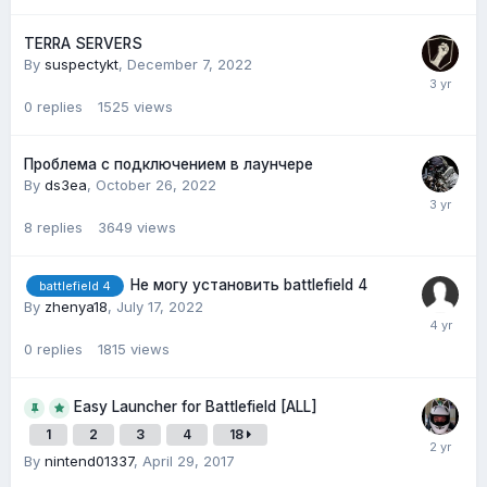
TERRA SERVERS
By
suspectykt
,
December 7, 2022
0
replies
1525
views
Проблема с подключением в лаунчере
By
ds3ea
,
October 26, 2022
8
replies
3649
views
Не могу установить battlefield 4
battlefield 4
By
zhenya18
,
July 17, 2022
0
replies
1815
views
Easy Launcher for Battlefield [ALL]
1
2
3
4
18
By
nintend01337
,
April 29, 2017