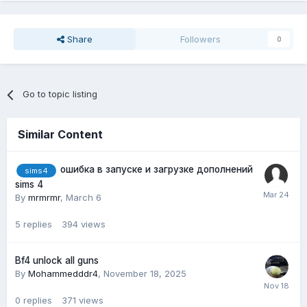
Share
Followers
0
Go to topic listing
Similar Content
ошибка в запуске и загрузке дополнений
sims4
sims 4
By
mrmrmr
,
March 6
5
replies
394
views
Bf4 unlock all guns
By
Mohammedddr4
,
November 18, 2025
0
replies
371
views