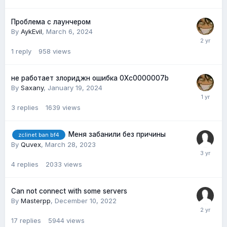
Проблема с лаунчером
By
AykEvil
,
March 6, 2024
1
reply
958
views
не работает злориджн ошибка 0Xc0000007b
By
Saxany
,
January 19, 2024
3
replies
1639
views
Меня забанили без причины
zclinet ban bf4
By
Quvex
,
March 28, 2023
4
replies
2033
views
Can not connect with some servers
By
Masterpp
,
December 10, 2022
17
replies
5944
views