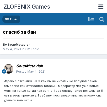
ZLOFENIX Games
Off Topic
спасиб за бан
By
SoupMctavish
May 4, 2021
in
Off Topic
SoupMctavish
Posted
May 4, 2021
Играю с открытия БФ 3 как бы не читил и не получал банов
темболие как отписалса товарищ модератор что уже банил
меня на панде когда как за что 1 раз слышу такое вопшем за 5
лет в етом проекте в 1 забанен постановочным мультиком спс
удачной вам игры!