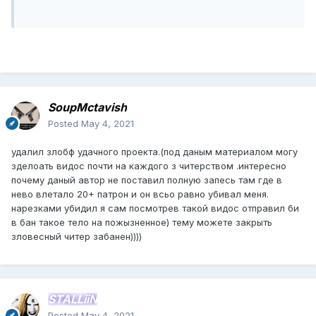
SoupMctavish
Posted
May 4, 2021
удалил злобф удачного проекта.(под даным материалом могу
зделоать видос почти на каждого з читерством .интересно
почему даный автор не поставил полную запесь там где в
нево влетало 20+ патрон и он всьо равно убивал меня.
нарезками убидил я сам посмотрев такой видос отправил би
в бан такое тело на пожызненное) тему можете закрыть
зловесный читер забанен))))
STALLiiN
Posted
May 4, 2021