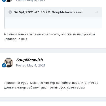
On 5/4/2021 at 1:36 PM,
SoupMctavish
said:
А смысл мне на украинском писать, это же ты на русском
написал, а не я
SoupMctavish
Posted
May 4, 2021
я писал на Русс мысллю что Укр не поймут.прорлители игра
уделина читер забанен ушол учить русс удачи всем