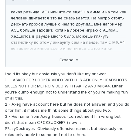
какая разница, АЕК или что-то ещё? На аиме и на том как
человек двигается это не сказывается. На метро стоять
держать проход лучше с чем то другим... мне например
АСЕ больше заходит, хотя на локере играю с АЕКом...
Хедшотов в раунде много было. можешь глянуть
статистику по этому аккаунту сам на панде, там с М16А4
не так много килов всего и почти все с этой катки,
процент хедшотов на ней 30% ...
Expand
Если бы там был аимбот на голову, это было бы заметно
по тому как он целится.
Я ни там ни на изначальном видео аимбота не вижу,
I said its okay but obviously you don't like my answer
особенно на локере где моменты, там где на танке
1 - I ASKED FOR LOCKER VIDEO WITH HIS AEK ONLY HEADSHOTS
какие-то пару дёрганий непонятных за уши ещё можно
SKILLS NOT FOR METRO VIDEO WITH AK-12 AND M16A4. Either
притянуть, но если долго смотреть за любым игроком,
you're dumb enough not to understand me or you're making fun
можно найти моменты где у него прицел резко дёрнется,
of all this.
а если ещё учесть багованность спектатора, там можно
2 - Axeg have account here but he does not answer, and you do
разного наглядеть... Просто парень слишком выделяется,
it for him, it makes me think some things about you two.
поэтому я так понимаю за ним много и долго смотрели,
3 - His name from Axeg_huesos (correct me if I'm wrong but
понадёргали моментов с разных каток, с разных дней...
didn't that mean C*CKSUCKER? ) now is
P*ssyDestroyer. Obviously offensive names, but obviously the
Если ещё остались вопросы, желательно конкретно, с
rules only apply to some and not to others.