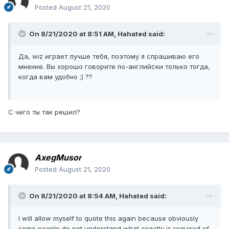
Posted
August 21, 2020
On 8/21/2020 at 8:51 AM,
Hahated
said:
Да, wiz играет лучше тебя, поэтому я спрашиваю его
мнение. Вы хорошо говорите по-английски только тогда,
когда вам удобно ;) ??
С чего ты так решил?
AxegMusor
Posted
August 21, 2020
On 8/21/2020 at 8:54 AM,
Hahated
said:
I will allow myself to quote this again because obviously
some people do not understand what exactly is required of