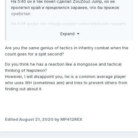
На 5:40 он я так понял сделал ZouZouz Jump, но не
пролетел край и прицелился заранее, что бы прыжок
сработал
На 6:25 видно же откуда кидают зажигательную гранату
и понятное дело, что противник находится за углом
Expand
На 11:21 снова ZouZouz Jump, но недолёт, и там видно,
что прицел при выхода из-за угла не смотрит точно на
Are you the same genius of tactics in infantry combat when the
противника, а на метра полтора праве
count goes for a split second?
На 12:37 тоже ZouZouz Jump и снова не пролетел угол.
Do you think he has a reaction like a mongoose and tactical
Так же при выходе из-за угла прицел совсем не смотрит
thinking of Napoleon?
в сторону противника
However, I will disappoint you, he is a common average player
who uses WH (sometimes aim) and tries to prevent others from
На 12:48 видно куда противник побежал, человек из
finding out about it.
отряда на котором он реснулся его не встретил, а значит
из кишки он не выходил, тут нетрудно догадаться где он
может прятаться
Edited
August 21, 2020
by MP412REX