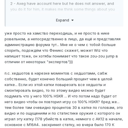
2 - Axeg have account here but he does not answer, and
you do it for him, it makes me think some things about you
two.
Expand
3 - His name from Axeg_huesos (correct me if I'm wrong
but didn't that mean C*CKSUCKER? ) now is
P*ssyDestroyer. Obviously offensive names, but obviously
уже просто на хамство переходишь, и не просто в нике
the rules only apply to some and not to others.
ровельном, а непосредственно в лицо, да ещё и представляя
4 - You immediately start with - LET'S VOTE. So you and
администрацию форума тут... Мне не о чем с тобой больше
your friends going to vote for him and going to save
спорить, подождём что Феникс скажет, может Wiz что
him. This is an old story here with several representatives of
напишет тоже, он хотябы понимает что такое zou-zou jump в
the Middle East. I call such stories boy love boys stories.
отличии от некоторых "экспертов")))
п.с. хедшотов в нарезке моментов с хедшотами, сабж
собственно, будет конечно больший процент чем в целой
катке... Если из этой катки повырезать все хедшоты и
смонтировать видео, то по этому видео можно будет
подумать что у него 100% HSKR ... И что потом надо будет от
него видео чтобы он повторил игру со 100% HSKR? бред же...
тем более там очевидно процентов 30 в катке по головам, это
видно и по ощущениям и по статистике оружия с которого он
играл эту катку (178 убийств в катке, немного с АК12 в начале,
основное с М16А4.. заскринил статку, но вчера было 170 К