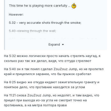
This time he is playing more carefully ...
However:
5.32 - very accurate shots through the smoke;
5.40-viewing through the wall;
6.25-pointing through the corner (when the glare from the
lighter);
Expand
11.21-viewing through the wall;
На 5:32 можно логически просто начать стрелять наугад, я
12.37-pointing through the container;
сколько раз так же делал, видя, что оттуда стреляют
13.01-13.03 - a psychic in search
;
На 5:40 он я так понял сделал ZouZouz Jump, но не пролетел
край и прицелился заранее, что бы прыжок сработал
.... Then it became uninteresting to watch - I do not want
На 6:25 видно же откуда кидают зажигательную гранату и
to waste my time on this hacker ....
понятное дело, что противник находится за углом
Personally, I think it's a tricky WH.
На 11:21 снова ZouZouz Jump, но недолёт, и там видно, что
прицел при выхода из-за угла не смотрит точно на
hacker!
противника, а на метра полтора праве