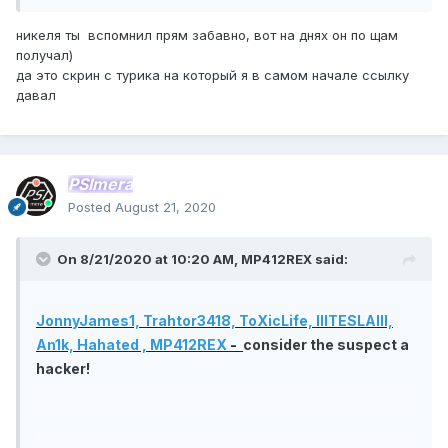
никеля ты вспомнил прям забавно, вот на днях он по щам
получал)
да это скрин с турика на который я в самом начале ссылку
давал
PSImera
Posted
August 21, 2020
On 8/21/2020 at 10:20 AM,
MP412REX
said:
JonnyJames1,
Trahtor3418,
ToXicLife,
IIITESLAIII,
An1k,
Hahated ,
MP412REX
-
consider the suspect a
hacker!
PsiMera and
STALLiiN
-
consider the suspect a