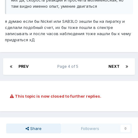
них да, скорость реакции и просчёта молниеносная, но
там видно именно опыт, умение двигаться
я думаю если бы Nickel или SAB3LO зешли бы на пиратку и
сделали подобный счет, их бы тоже пошли в спектре
записывать и после часов наблюдения тоже нашли бы к чему
придраться хД
PREV
Page 4 of 5
NEXT
This topic is now closed to further replies.
Share
Followers
0