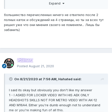
Expand
professional gambler!
большинство перечисленных ничего не ответило после 2
No further argument makes sense!
полных каток и обсуждений на 4 страницы, но ты за всех тут
After all, everyone has already said everything!
решил уже что они мнения своего не поменяли... Лишь бы
забанить)
Many spears have already been broken - you need to invite
ZLOFENIX
and put an end to it
.
Goodbye
PSImera
Posted
August 21, 2020
On 8/21/2020 at 7:56 AM,
Hahated
said:
I said its okay but obviously you don't like my answer
1 - I ASKED FOR LOCKER VIDEO WITH HIS AEK ONLY
HEADSHOTS SKILLS NOT FOR METRO VIDEO WITH AK-12
AND M16A4. Either you're dumb enough not to understand
me or you're making fun of all this.