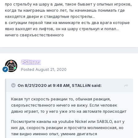
to waste my time on this hacker ....
про стрельбу на шару в дым, такое бывает у опытных игроков,
когда ты наиграешь много лет, ты начинаешь понимать где
Personally, I think it's a tricky WH.
находятся двери и стандартные прострелы...
в ситуации первой там на миникарте есть два врага которые
hacker!
явно выходят из лифтов, он на шару стрельнул и попал...
ничего сверхъестественного
PSImera
Posted
August 21, 2020
On 8/21/2020 at 9:48 AM,
STALLiiN
said:
Какая тут скорость реакции то, обычная реакция,
сверхъестественного ничего не вижу. Если человек
давно играет, то у него уже это на автомате происходит
Посмотрите каналы на youtube Nickel или SAB3LO, вот у
них да, скорость реакции и просчёта молниеносная, но
там видно именно опыт, умение двигаться