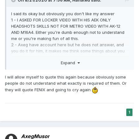
On 8/21/2020 at 7:56 AM,
Hahated
said:
I said its okay but obviously you don't like my answer
1 - I ASKED FOR LOCKER VIDEO WITH HIS AEK ONLY
HEADSHOTS SKILLS NOT FOR METRO VIDEO WITH AK-12
AND M16A4. Either you're dumb enough not to understand
me or you're making fun of all this.
2 - Axeg have account here but he does not answer, and
you do it for him, it makes me think some things about you
two.
Expand
3 - His name from Axeg_huesos (correct me if I'm wrong
but didn't that mean C*CKSUCKER? ) now is
P*ssyDestroyer. Obviously offensive names, but obviously
I will allow myself to quote this again because obviously some
the rules only apply to some and not to others.
people do not understand what exactly is required of them. Or
4 - You immediately start with - LET'S VOTE. So you and
they will quote FENIX and going to cry again
your friends going to vote for him and going to save
him. This is an old story here with several representatives of
the Middle East. I call such stories boy love boys stories.
1
AxegMusor