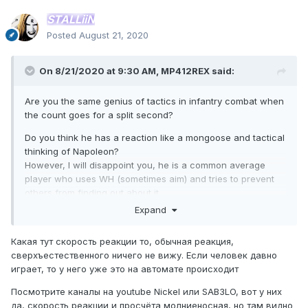
STALLiiN
Posted
August 21, 2020
On 8/21/2020 at 9:30 AM,
MP412REX
said:
Are you the same genius of tactics in infantry combat when
the count goes for a split second?
Do you think he has a reaction like a mongoose and tactical
thinking of Napoleon?
However, I will disappoint you, he is a common average
player who uses WH (sometimes aim) and tries to prevent
others from finding out about it.
Expand
Какая тут скорость реакции то, обычная реакция,
сверхъестественного ничего не вижу. Если человек давно
играет, то у него уже это на автомате происходит
Посмотрите каналы на youtube Nickel или SAB3LO, вот у них
да, скорость реакции и просчёта молниеносная, но там видно