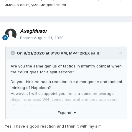
именно опыт, умение двигаться
AxegMusor
Posted
August 21, 2020
On 8/21/2020 at 9:30 AM,
MP412REX
said:
Are you the same genius of tactics in infantry combat when
the count goes for a split second?
Do you think he has a reaction like a mongoose and tactical
thinking of Napoleon?
However, I will disappoint you, he is a common average
player who uses WH (sometimes aim) and tries to prevent
others from finding out about it.
Expand
Yes, I have a good reaction and I train it with my aim