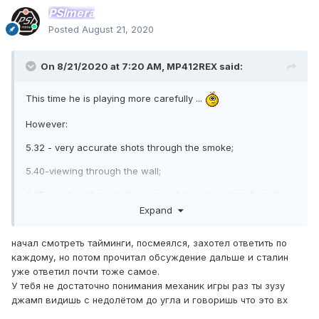
PSImera
Posted
August 21, 2020
On 8/21/2020 at 7:20 AM,
MP412REX
said:
This time he is playing more carefully ...
However:
5.32 - very accurate shots through the smoke;
5.40-viewing through the wall;
6.25-pointing through the corner (when the glare from the
lighter);
Expand
11.21-viewing through the wall;
начал смотреть тайминги, посмеялся, захотел ответить по
12.37-pointing through the container;
каждому, но потом прочитал обсуждение дальше и сталин
уже ответил почти тоже самое.
13.01-13.03 - a psychic in search
;
У тебя не достаточно понимания механик игры раз ты зузу
джамп видишь с недолётом до угла и говоришь что это вх
.... Then it became uninteresting to watch - I do not want