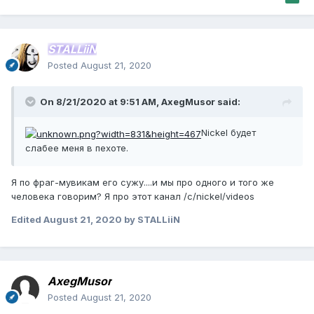
STALLiiN
Posted
August 21, 2020
On 8/21/2020 at 9:51 AM,
AxegMusor
said:
Nickel будет
слабее меня в пехоте.
Я по фраг-мувикам его сужу....и мы про одного и того же
человека говорим? Я про этот канал /c/nickel/videos
Edited
August 21, 2020
by STALLiiN
AxegMusor
Posted
August 21, 2020