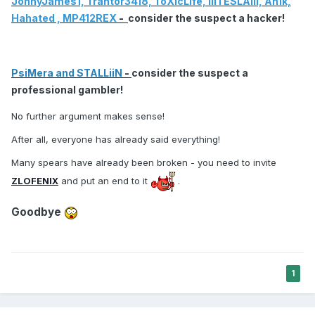
JonnyJames1,
Trahtor3418,
ToXicLife,
IIITESLAIII,
An1k,
Hahated ,
MP412REX
-
consider the suspect a hacker!
PsiMera and
STALLiiN
-
consider the suspect a
professional gambler!
No further argument makes sense!
After all, everyone has already said everything!
Many spears have already been broken - you need to invite
ZLOFENIX
and put an end to it
.
Goodbye
1