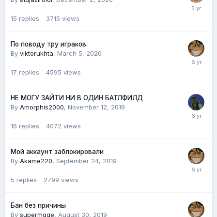
15
replies
3715
views
По поводу тру играков.
By
viktorukhta
,
March 5, 2020
17
replies
4595
views
НЕ МОГУ ЗАЙТИ НИ В ОДИН БАТЛФИЛД
By
Amorphis2000
,
November 12, 2019
16
replies
4072
views
Мой аккаунт заблокировали
By
Akame220
,
September 24, 2019
5
replies
2799
views
Бан без причины
By
supermgge
,
August 30, 2019