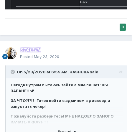
3
STALLiiN
Posted
May 23, 2020
On 5/23/2020 at 6:55 AM,
KASHUBA
said:
Сегодня утром пытаюсь зайти а мне пишет: ВЫ
ЗАБАНЕНЫ!
ЗА ЧТО?!?!?! Готов пойти с админом в дискорд и
запустить чекер!
Пожалуйста разберитесь! МНЕ НАДОЕЛО ЗАНОГО
КАЧАТЬ АККАУНТ!
Expand
В ПРИЧИНЕ УКАЗАН BF3Hack.