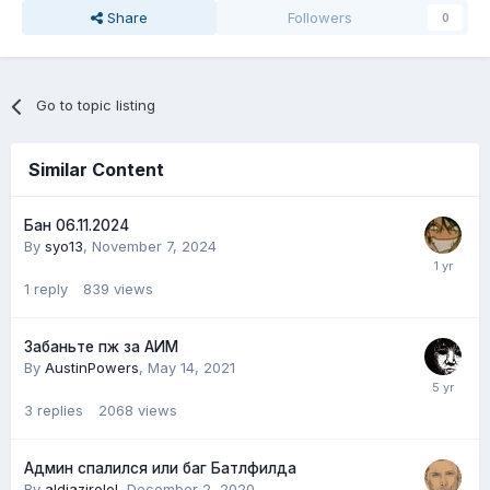
Share
Followers
0
Go to topic listing
Similar Content
Бан 06.11.2024
By
syo13
,
November 7, 2024
1
reply
839
views
Забаньте пж за АИМ
By
AustinPowers
,
May 14, 2021
3
replies
2068
views
Админ спалился или баг Батлфилда
By
aldjazirolol
,
December 2, 2020