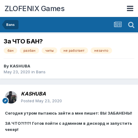
ZLOFENIX Games
Bans
За ЧТО БАН?
бан
разбан
читы
не работает
незачто
By
KASHUBA
May 23, 2020
in
Bans
KASHUBA
Posted
May 23, 2020
Сегодня утром пытаюсь зайти а мне пишет: ВЫ ЗАБАНЕНЫ!
ЗА ЧТО?!?!?! Готов пойти с админом в дискорд и запустить
чекер!