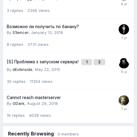
3
replies
2346
views
Возможно ли получить по банану?
By
S1lencer
,
January 13, 2019
8
replies
3731
views
[S] Проблема з запуском сервера!
1
2
By
dEvilinside
,
May 22, 2015
35
replies
11354
views
Cannot reach masterserver
By
GDark
,
August 29, 2018
16
replies
4028
views
Recently Browsing
0 members