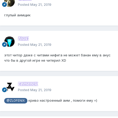
Posted
May 21, 2019
глупый аимщик
fous1
Posted
May 21, 2019
этот читор даже с читами нифига не может банан ему в анус
что бы в другой игре не читерил XD
Lemencio
Posted
May 21, 2019
криво настроенный аим , помоги ему =)
@ZLOFENIX