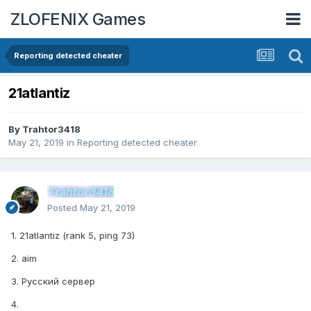
ZLOFENIX Games
Reporting detected cheater
21atlantiz
By
Trahtor3418
May 21, 2019
in
Reporting detected cheater
Trahtor3418
Posted
May 21, 2019
1. 21atlantiz (rank 5, ping 73)
2. aim
3. Русский сервер
4.