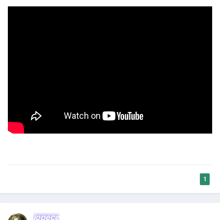
1
jopece