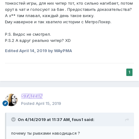
тонкостей игры, для них читер тот, кто сильно нагибает, потом
орут в чат и голосуют за бан . Предоставить доказательства?
А х** там плавал, каждый день такое вижу.
Ему наверное и так хватило истории с МетроЛокер.
P.S. Видос не смотрел.
P.S.2 А вдруг реально читер? XD
Edited
April 14, 2019
by WAyPMA
1
STALLiiN
Posted
April 15, 2019
On 4/14/2019 at 11:37 AM,
fous1
said:
почему ты рывками наводищься ?