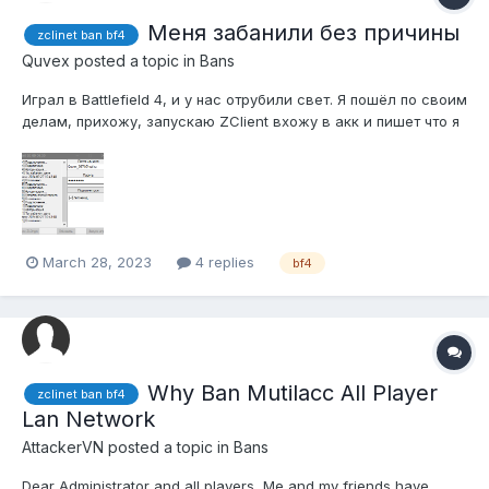
Меня забанили без причины
zclinet ban bf4
Quvex
posted a topic in
Bans
Играл в Battlefield 4, и у нас отрубили свет. Я пошёл по своим
делам, прихожу, запускаю ZClient вхожу в акк и пишет что я
в бане на 1 год (до 2024) Скриншот бана прикреплен ниже
March 28, 2023
4 replies
bf4
Why Ban Mutilacc All Player
zclinet ban bf4
Lan Network
AttackerVN
posted a topic in
Bans
Dear Administrator and all players, Me and my friends have