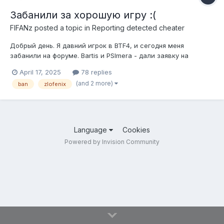
Забанили за хорошую игру :(
FIFANz
posted a topic in
Reporting detected cheater
Добрый день. Я давний игрок в BTF4, и сегодня меня
забанили на форуме. Bartis и PSImera - дали заявку на
форуме, якобы я читер. Я лично готов доказать обратное,
April 17, 2025
78 replies
любым способом, который потребует админ zlogames. Но, на
(and 2 more)
ban
zlofenix
самом деле, Bartis и PSImera просто не далюбливают меня
"наверное по...
Language
Cookies
Powered by Invision Community