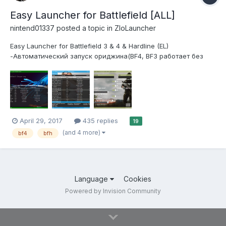
Easy Launcher for Battlefield [ALL]
nintend01337
posted a topic in
ZloLauncher
Easy Launcher for Battlefield 3 & 4 & Hardline (EL)
-Автоматический запуск ориджина(BF4, BF3 работает без
него). -Установка в любое место. -Автоматическое
обновление серверов. -Просмотр ротации карт. -Просмотр
игроков на сервере.(убрал т.к мозолило глаза) -Красивый
дизайн (Выгляди...
April 29, 2017
435 replies
19
(and 4 more)
bf4
bfh
Language
Cookies
Powered by Invision Community