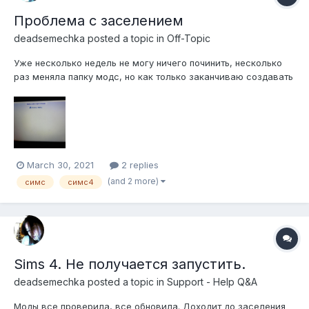
Проблема с заселением
deadsemechka
posted a topic in
Off-Topic
Уже несколько недель не могу ничего починить, несколько
раз меняла папку модс, но как только заканчиваю создавать
персов, вылетает белый экран. Что же делать...
March 30, 2021
2 replies
(and 2 more)
симс
симс4
Sims 4. Не получается запустить.
deadsemechka
posted a topic in
Support - Help Q&A
Моды все проверила, все обновила. Доходит до заселения