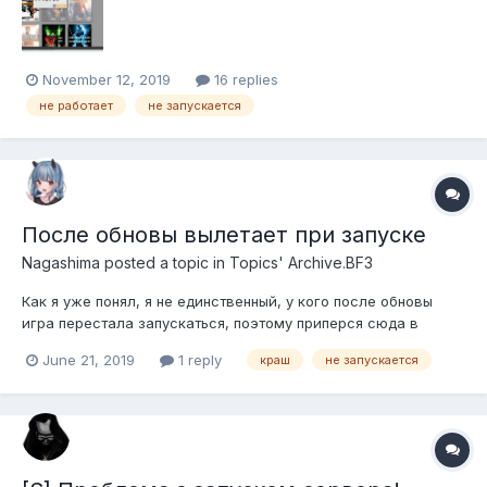
November 12, 2019
16 replies
не работает
не запускается
После обновы вылетает при запуске
Nagashima
posted a topic in
Topics' Archive.BF3
Как я уже понял, я не единственный, у кого после обновы
игра перестала запускаться, поэтому приперся сюда в
поисках решений, зклиент переустанавливал, не помогло.
June 21, 2019
1 reply
краш
не запускается
Вот логи: