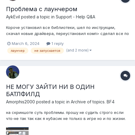
Проблема с лаунчером
AykEvil
posted a topic in
Support - Help Q&A
Короче установил все библиотеки, шел по инструкции,
скачал новые драйвера, переустановил комп> сделал все по
новой, НО лаунчер орига не запускается не при каком
March 6, 2024
1 reply
случае! что делать в таком случае? помогите уже часа 2
(and 2 more)
лаунчер
не запускается
потратил.
НЕ МОГУ ЗАЙТИ НИ В ОДИН
БАТЛФИЛД
Amorphis2000
posted a topic in
Archive of topics. BF4
на скриншоте суть проблемы. прошу не судить строго если
что-не так так как я нубасик не только в игре но и по жизни.