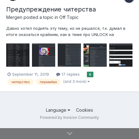
Предупреждение читерства
Mergen
posted a topic in
Off Topic
Давно хотел поднять эту тему, но не решался, т.к. думал в
итоге оказаться крайним, как в теме про UNLOCK на
серверах РУСКЛАН. Но сегодня зайдя на страницу с банами
увидел удручающую картину Вроде бы учебный год начался,
школоты поменьше должно быть. Выходит что не школьники
читы подрубит...
September 11, 2019
17 replies
6
(and 3 more)
читерство
пермабан
Language
Cookies
Powered by Invision Community